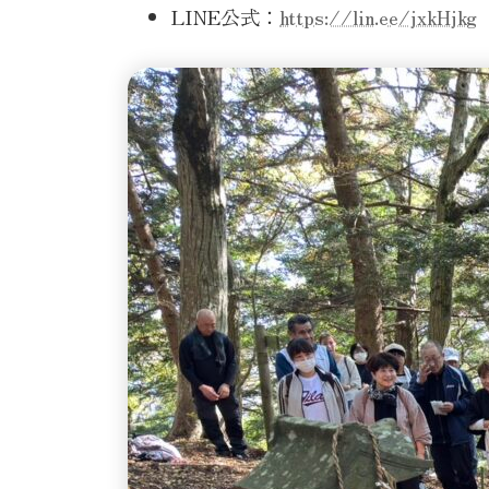
LINE公式：
https://lin.ee/jxkHjkg