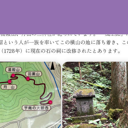
、湯殿山、月山の三神社が祀られています。 「風土記
信という人が一族を率いてこの横山の地に落ち着き、こ
（1728年）に現在の石の祠に改修されたとあります。