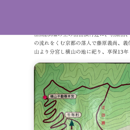
出羽三山の由来
標高230mの上の山山頂付近に、羽黒山
の流れをくむ京都の落人で藤原義尚、義
山より分宮し横山の地に祀り、享保13年