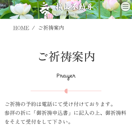
コ
ナ
ン
ビ
テ
ゲ
ン
ー
HOME
ご祈祷案内
ツ
シ
へ
ョ
ス
ン
ご祈祷案内
キ
に
ッ
移
プ
動
Prayer
ご祈祷の予約は電話にて受け付けております。
参拝の折に「御祈祷申込書」に記入の上、御祈祷料
をそえて受付をして下さい。