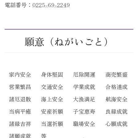
電話番号：
0225-69-2249
願意（ねがいごと）
家内安全
身体堅固
厄除開運
商売繁盛
営業繁昌
交通安全
学業成就
合格達成
諸厄退散
海上安全
大漁満足
航海安全
当病平癒
安産祈願
子宝恵寿
良縁成就
諸縁吉祥
当選祈願
職場安全
心願成就
諸願成就
等