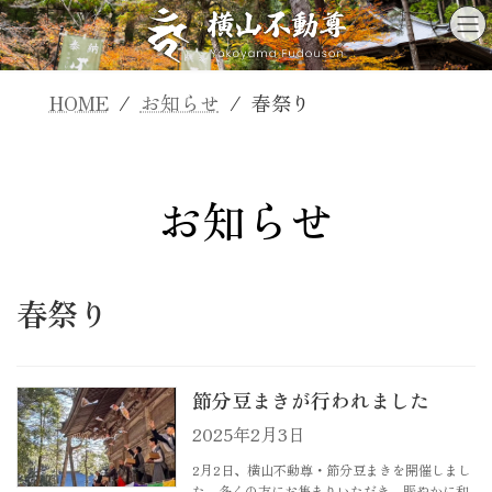
コ
ナ
ン
ビ
テ
ゲ
ン
ー
HOME
お知らせ
春祭り
ツ
シ
へ
ョ
ス
ン
お知らせ
キ
に
ッ
移
プ
動
春祭り
節分豆まきが行われました
2025年2月3日
2月2日、横山不動尊・節分豆まきを開催しまし
た。多くの方にお集まりいただき、賑やかに和