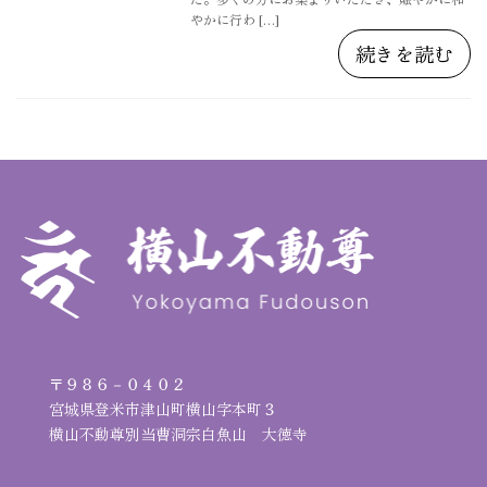
やかに行わ […]
続きを読む
〒９８６－０４０２
宮城県登米市津山町横山字本町３
横山不動尊別当曹洞宗白魚山 大徳寺